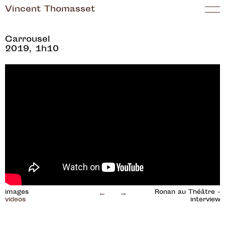
Vincent Thomasset
Carrousel
2019, 1h10
←
→
images
Captation intégrale - Les
Ronan au Théâtre -
videos
Printemps de Sévelin,
interview
Lausanne