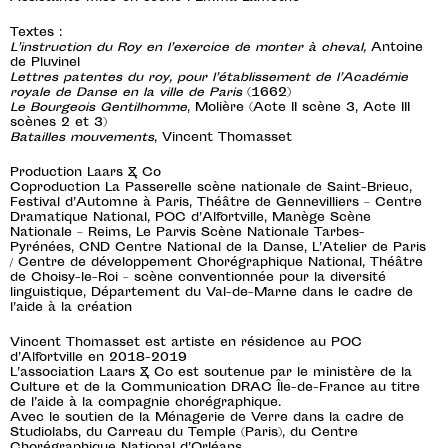
Textes :
L’instruction du Roy en l’exercice de monter à cheval,
Antoine
de Pluvinel
Lettres patentes du roy, pour l’établissement de l’Académie
royale de Danse en la ville de Paris
(1662)
Le Bourgeois Gentilhomme
, Molière (Acte II scène 3, Acte III
scènes 2 et 3)
Batailles mouvements
, Vincent Thomasset
Production Laars & Co
Coproduction La Passerelle scène nationale de Saint-Brieuc,
Festival d’Automne à Paris, Théâtre de Gennevilliers – Centre
Dramatique National, POC d’Alfortville, Manège Scène
Nationale – Reims, Le Parvis Scène Nationale Tarbes-
Pyrénées, CND Centre National de la Danse, L’Atelier de Paris
/ Centre de développement Chorégraphique National, Théâtre
de Choisy-le-Roi – scène conventionnée pour la diversité
linguistique, Département du Val-de-Marne dans le cadre de
l’aide à la création
Vincent Thomasset est artiste en résidence au POC
d’Alfortville en 2018-2019
L’association Laars & Co est soutenue par le ministère de la
Culture et de la Communication DRAC Île-de-France au titre
de l’aide à la compagnie chorégraphique.
Avec le soutien de la Ménagerie de Verre dans la cadre de
Studiolabs, du Carreau du Temple (Paris), du Centre
Chorégraphique National d’Orléans.