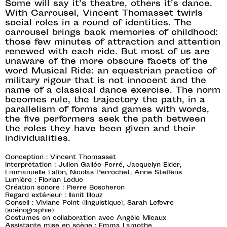
Some will say it’s theatre, others it’s dance.
With Carrousel, Vincent Thomasset twirls
social roles in a round of identities. The
carrousel brings back memories of childhood:
those few minutes of attraction and attention
renewed with each ride. But most of us are
unaware of the more obscure facets of the
word Musical Ride: an equestrian practice of
military rigour that is not innocent and the
name of a classical dance exercise. The norm
becomes rule, the trajectory the path, in a
parallelism of forms and games with words,
the five performers seek the path between
the roles they have been given and their
individualities.
Conception : Vincent Thomasset
Interprétation : Julien Gallée-Ferré, Jacquelyn Elder,
Emmanuelle Lafon, Nicolas Perrochet, Anne Steffens
Lumière : Florian Leduc
Création sonore : Pierre Boscheron
Regard extérieur : Ilanit Illouz
Conseil : Viviane Point (linguistique), Sarah Lefevre
(scénographie)
Costumes en collaboration avec Angèle Micaux
Assistante mise en scène : Emma Lamothe